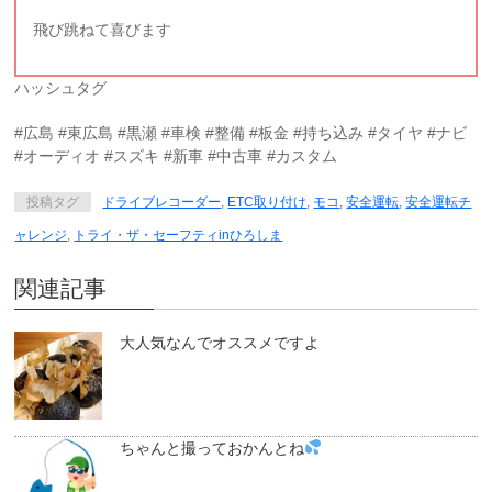
飛び跳ねて喜びます
ハッシュタグ
#広島 #東広島 #黒瀬 #車検 #整備 #板金 #持ち込み #タイヤ #ナビ
#オーディオ #スズキ #新車 #中古車 #カスタム
投稿タグ
ドライブレコーダー
,
ETC取り付け
,
モコ
,
安全運転
,
安全運転チ
ャレンジ
,
トライ・ザ・セーフティinひろしま
関連記事
大人気なんでオススメですよ
ちゃんと撮っておかんとね