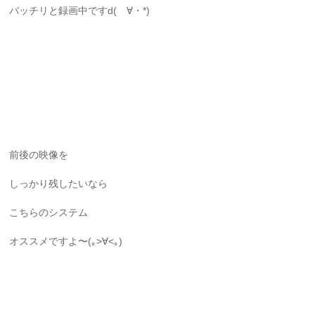
バッチリと録画中ですd(ゝ∀・*)
前後の映像を
しっかり残したいなら
こちらのシステム
オススメですよ〜(｡>∀<｡)