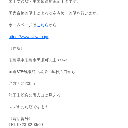
国土交通省・中国陸運局認証工場です。
国家資格整備士による法定点検・整備を行います。
ホームページは
こちら
から
https://www.calweb.jp/
《住所》
広島県東広島市黒瀬町丸山837-2
国道375号線沿い黒瀬中学校入口から
呉方面に200m！
龍王山総合公園入口に見える
スズキのお店ですよ！
《電話番号》
TEL:0823-82-8500