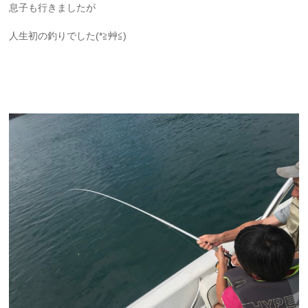
息子も行きましたが
人生初の釣りでした(*≧艸≦)