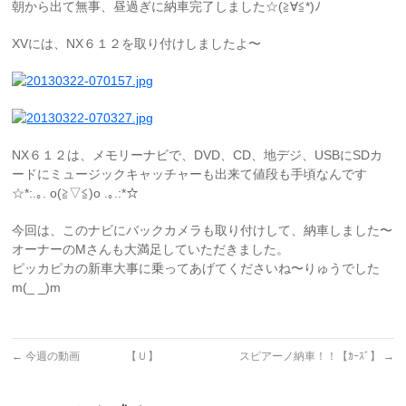
朝から出て無事、昼過ぎに納車完了しました☆(≧∀≦*)ﾉ
XVには、NX６１２を取り付けしましたよ〜
NX６１２は、メモリーナビで、DVD、CD、地デジ、USBにSDカ
ードにミュージックキャッチャーも出来て値段も手頃なんです
☆*:.｡. o(≧▽≦)o .｡.:*☆
今回は、このナビにバックカメラも取り付けして、納車しました〜
オーナーのMさんも大満足していただきました。
ピッカピカの新車大事に乗ってあげてくださいね〜りゅうでした
m(_ _)m
←
今週の動画 【Ｕ】
スピアーノ納車！！【ｶｰｽﾞ】
→