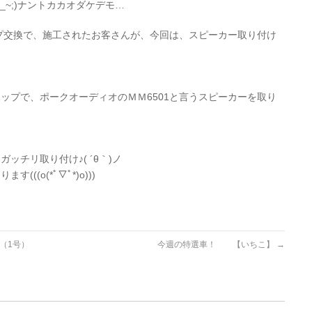
_~;)ナントカカオダケデモ…
プ交換で、施工されたお客さんが、今回は、スピーカー取り付け
ップで、ポークオーディオのＭＭ6501と言うスピーカーを取り
チリ取り付け♪( ´θ｀)ノ
(o(*ﾟ▽ﾟ*)o)))
（1号）
今週の特選車！ 【いちこ】
→