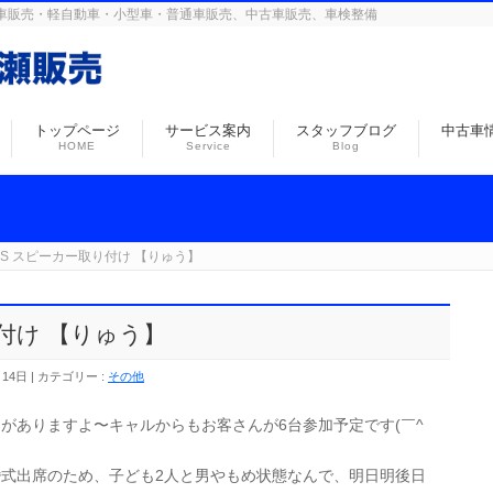
島の自動車販売・軽自動車・小型車・普通車販売、中古車販売、車検整備
トップページ
サービス案内
スタッフブログ
中古車
HOME
Service
Blog
LVS スピーカー取り付け 【りゅう】
り付け 【りゅう】
月14日
カテゴリー :
その他
トがありますよ〜キャルからもお客さんが6台参加予定です(￣^
式出席のため、子ども2人と男やもめ状態なんで、明日明後日