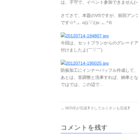
は、子守で、イベント参加できません(~
さてさて、本題のVSですが、前回アン
です☆*:.｡. o(≧▽≦)o .｡.:*☆
今回は、セットプランからのグレードア
付けましたよ(￣▽￣)
防振加工にインナーバッフル作成して、ガッ
あとは、音調整と洗車すれば、納車となります((
ではでは、この辺で…
←
MOVEが完成❢そしてルミオンも完成❢ 
コメントを残す