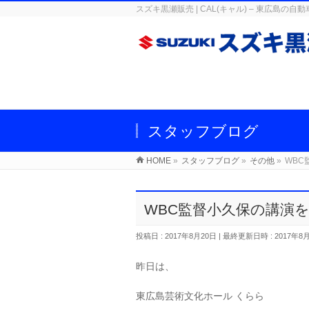
スズキ黒瀬販売 | CAL(キャル) – 東広
スタッフブログ
HOME
»
スタッフブログ
»
その他
»
WBC
WBC監督小久保の講演
投稿日 : 2017年8月20日
最終更新日時 : 2017年8
昨日は、
東広島芸術文化ホール くらら