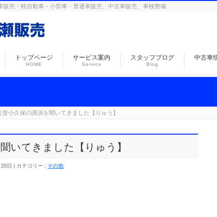
島の自動車販売・軽自動車・小型車・普通車販売、中古車販売、車検整備
トップページ
サービス案内
スタッフブログ
中古車
HOME
Service
Blog
監督小久保の講演を聞いてきました【りゅう】
を聞いてきました【りゅう】
月20日
カテゴリー :
その他