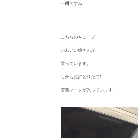
一瞬
ですね
こちらのキューブ
かわいい娘さんが
乗っています。
しかも免許とりたて❗️
若葉マークが光っています。