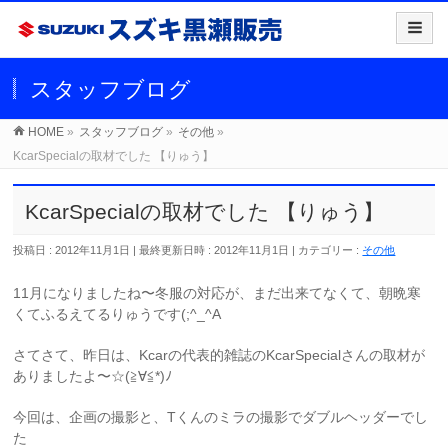
スタッフブログ
HOME
»
スタッフブログ
»
その他
»
KcarSpecialの取材でした 【りゅう】
KcarSpecialの取材でした 【りゅう】
投稿日 : 2012年11月1日
最終更新日時 : 2012年11月1日
カテゴリー :
その他
11月になりましたね〜冬服の対応が、まだ出来てなくて、朝晩寒
くてふるえてるりゅうです(;^_^A
さてさて、昨日は、Kcarの代表的雑誌のKcarSpecialさんの取材が
ありましたよ〜☆(≧∀≦*)ﾉ
今回は、企画の撮影と、Tくんのミラの撮影でダブルヘッダーでし
た