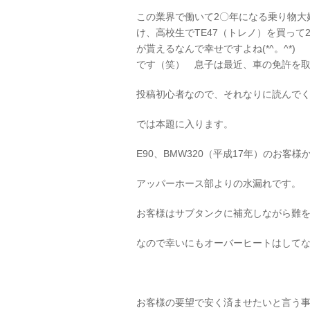
この業界で働いて2〇年になる乗り物大
け、高校生でTE47（トレノ）を買っ
が貰えるなんで幸せですよね(*^。^*
です（笑） 息子は最近、車の免許を
投稿初心者なので、それなりに読んで
では本題に入ります。
E90、BMW320（平成17年）のお
アッパーホース部よりの水漏れです。
お客様はサブタンクに補充しながら難
なので幸いにもオーバーヒートはして
お客様の要望で安く済ませたいと言う