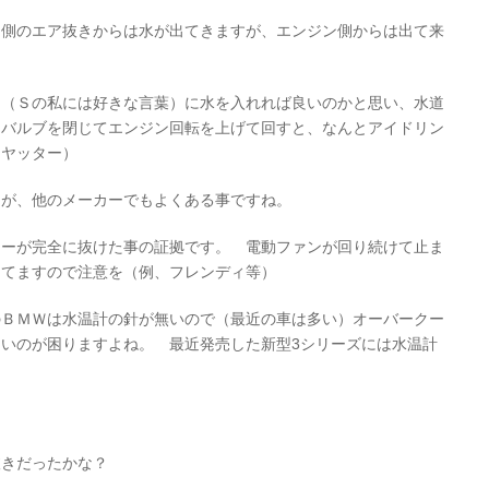
ク側のエア抜きからは水が出てきますが、エンジン側からは出て来
引（Ｓの私には好きな言葉）に水を入れれば良いのかと思い、水道
てバルブを閉じてエンジン回転を上げて回すと、なんとアイドリン
（ヤッター）
んが、他のメーカーでもよくある事ですね。
アーが完全に抜けた事の証拠です。 電動ファンが回り続けて止ま
ってますので注意を（例、フレンディ等）
ＢＭＷは水温計の針が無いので（最近の車は多い）オーバークー
いのが困りますよね。 最近発売した新型3シリーズには水温計
抜きだったかな？