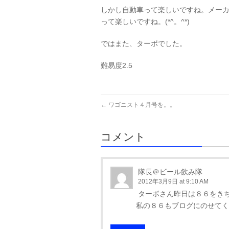
しかし自動車って楽しいですね。メー
って楽しいですね。(*^。^*)
ではまた、ターボでした。
難易度2.5
←
ワゴニスト４月号を。。
コメント
隊長＠ビール飲み隊
2012年3月9日 at 9:10 AM
ターボさん昨日は８６をき
私の８６もブログにのせてく