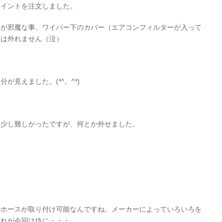
ョイントを注文しました。
ーが邪魔な事、ワイパー下のカバー（エアコンフィルターが入って
ーは外れません（泣）
見えました。(*^。^*)
に少し難しかったですが、何とか外せました。
でホースが取り付け可能なんですね。メーカーによっていろいろを
これが今回は仇に・・・