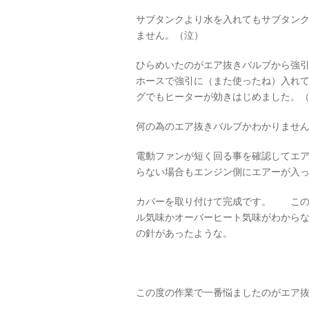
サブタンクより水を入れてもサブタン
ません。（泣）
ひらめいたのがエア抜きバルブから強
ホースで強引に（また使ったね）入れ
グでもヒーターが効きはじめました。
何の為のエア抜きバルブかわかりませ
電動ファンが短く回る事を確認してエ
らない場合もエンジン側にエアーが入
カバーを取り付けて完成です。 この
ル気味かオーバーヒート気味がわからな
の針があったような。
この度の作業で一番悩ましたのがエア