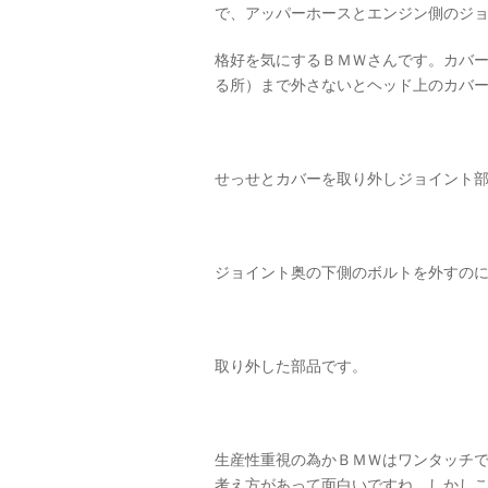
で、アッパーホースとエンジン側のジ
格好を気にするＢＭＷさんです。カバ
る所）まで外さないとヘッド上のカバ
せっせとカバーを取り外しジョイント部分が
ジョイント奥の下側のボルトを外すの
取り外した部品です。
生産性重視の為かＢＭＷはワンタッチ
考え方があって面白いですね。しかし