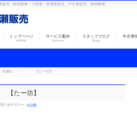
島の自動車販売・軽自動車・小型車・普通車販売、中古車販売、車検整備
トップページ
サービス案内
スタッフブログ
中古車
HOME
Service
Blog
W 水漏れ・・・ 【たー坊】
 【たー坊】
7日
カテゴリー :
その他