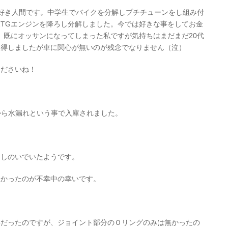
好き人間です。中学生でバイクを分解しプチチューンをし組み付
て2TGエンジンを降ろし分解しました。今では好きな事をしてお金
) 既にオッサンになってしまった私ですが気持ちはまだまだ20代
取得しましたが車に関心が無いのが残念でなりません（泣）
くださいね！
客様から水漏れという事で入庫されました。
をしのいでいたようです。
なかったのが不幸中の幸いです。
事だったのですが、ジョイント部分のＯリングのみは無かったの