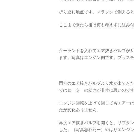
折り返し地点です。マラソンで例えると
ここまで来たら後は何も考えずに組み
クーラントを入れてエア抜きバルブがサ
ます。写真はエンジン側です。プラス
両方のエア抜きバルブより水が出てき
ではヒーターの効きが非常に悪いので
エンジン回転を上げて回してもエアー
たが変化ありません。
再度エア抜きバルブを開くと、サブタ
した。（写真忘れたー）やはりエンジ