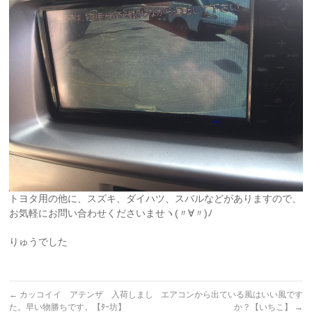
トヨタ用の他に、スズキ、ダイハツ、スバルなどがありますので、
お気軽にお問い合わせくださいませヽ(〃∀〃)ﾉ
りゅうでした
←
カッコイイ アテンザ 入荷しまし
エアコンから出ている風はいい風です
た。早い物勝ちです。【ﾀｰ坊】
か？【いちこ】
→