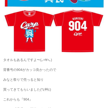
タオルもあるんですよ〜(｡>∀<｡)
背番号の904がカッコ良かったので
みなと祭りで売っると知り
買ってきてもらいました(*≧艸≦)
これからも『904』