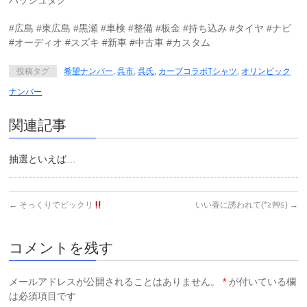
ハッシュタグ
#広島 #東広島 #黒瀬 #車検 #整備 #板金 #持ち込み #タイヤ #ナビ
#オーディオ #スズキ #新車 #中古車 #カスタム
投稿タグ
希望ナンバー
,
呉市
,
呉氏
,
カープコラボTシャツ
,
オリンピック
ナンバー
関連記事
抽選といえば…
←
そっくりでビックリ
いい香に誘われて(*≧艸≦)
→
コメントを残す
メールアドレスが公開されることはありません。
*
が付いている欄
は必須項目です