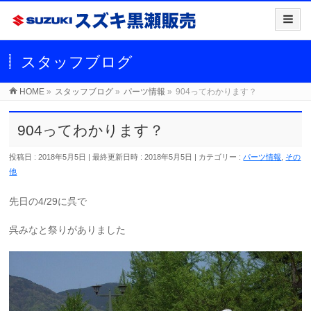
スタッフブログ
HOME
»
スタッフブログ
»
パーツ情報
»
904ってわかります？
904ってわかります？
投稿日 : 2018年5月5日
最終更新日時 : 2018年5月5日
カテゴリー :
パーツ情報
,
その
他
先日の4/29に呉で
呉みなと祭りがありました