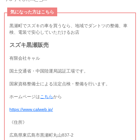
気になった方はこちら
黒瀬町でスズキの車を買うなら、地域でダントツの整備、車
検、電装で安心していただけるお店
スズキ黒瀬販売
有限会社キャル
国土交通省・中国陸運局認証工場です。
国家資格整備士による法定点検・整備を行います。
ホームページは
こちら
から
https://www.calweb.jp/
《住所》
広島県東広島市黒瀬町丸山837-2