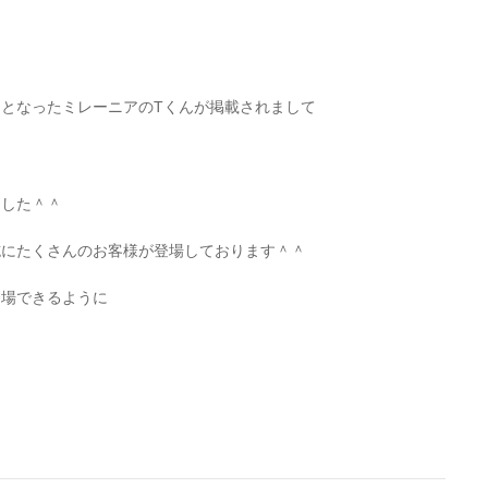
となったミレーニアのTくんが掲載されまして
ました＾＾
誌にたくさんのお客様が登場しております＾＾
登場できるように