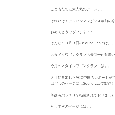
こどもたちに大人気のアニメ。。
それいけ！アンパンマンが２４年前の
おめでとうございます＾＾
そんな１０月３日のSound Labでは。。
スタイルワゴンクラブの最新号が到着
今月のスタイルワゴンクラブには。。
８月に参加したACG中国のレポートが
出だしのページにはSound Labで製
笑顔もバッチリで掲載されておりまし
そして次のページには。。