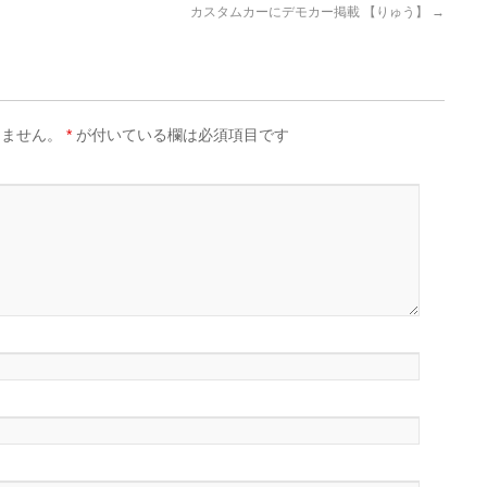
カスタムカーにデモカー掲載 【りゅう】
→
りません。
*
が付いている欄は必須項目です