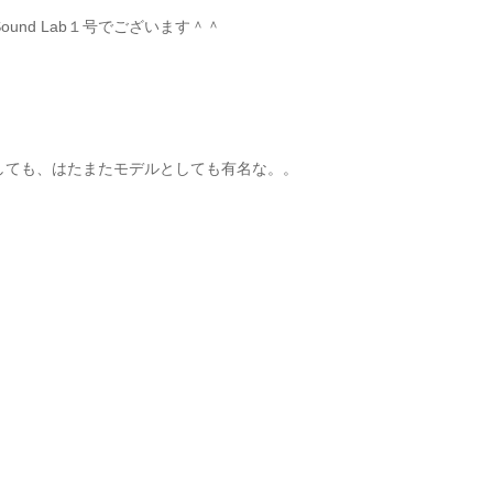
und Lab１号でございます＾＾
としても、はたまたモデルとしても有名な。。