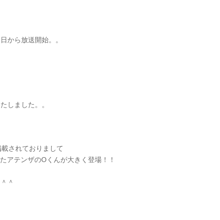
今日から放送開始。。
いたしました。。
掲載されておりまして
作したアテンザのOくんが大きく登場！！
た＾＾