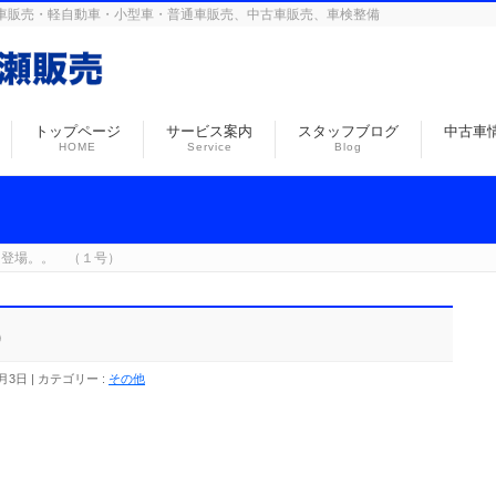
島の自動車販売・軽自動車・小型車・普通車販売、中古車販売、車検整備
トップページ
サービス案内
スタッフブログ
中古車
HOME
Service
Blog
に登場。。 （１号）
）
0月3日
カテゴリー :
その他