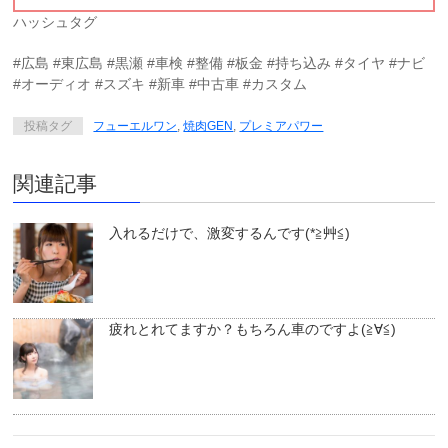
ハッシュタグ
#広島 #東広島 #黒瀬 #車検 #整備 #板金 #持ち込み #タイヤ #ナビ
#オーディオ #スズキ #新車 #中古車 #カスタム
投稿タグ
フューエルワン
,
焼肉GEN
,
プレミアパワー
関連記事
入れるだけで、激変するんです(*≧艸≦)
疲れとれてますか？もちろん車のですよ(≧∀≦)