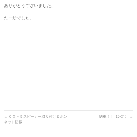
ありがとうございました。
たー坊でした。
←
ＣＸ－５スピーカー取り付け＆ボン
納車！！【ｶｰｽﾞ】
→
ネット防振