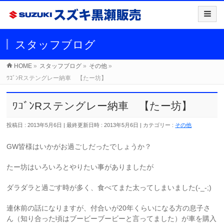
スタッフブログ
HOME
»
スタッフブログ
»
その他
»
ﾜｺﾞﾝRステングレー納車 【たー坊】
ﾜｺﾞﾝRステングレー納車 【たー坊】
投稿日 : 2013年5月6日
最終更新日時 : 2013年5月6日
カテゴリー :
その他
GW皆様はいかがお過ごしだったでしょうか？
たー坊はいろいろとやりたい事がありましたが
ダラダラと過ごす時が多く、食べてまた太ってしまいました(-_-;)
連休前の話になりますが、付合いが20年くらいになる方の息子さ
ん（知り合った頃はブービーブービーと言ってました）が車を購入