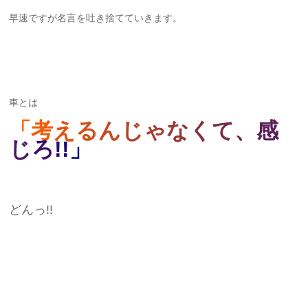
早速ですが名言を吐き捨てていきます。
車とは
「
考
え
る
ん
じ
ゃ
な
く
て
、
感
じ
ろ
!
!
」
どんっ!!