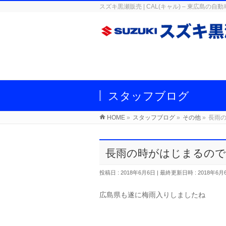
スズキ黒瀬販売 | CAL(キャル) – 東広
スタッフブログ
HOME
»
スタッフブログ
»
その他
»
長雨
長雨の時がはじまるの
投稿日 : 2018年6月6日
最終更新日時 : 2018年6月
広島県も遂に梅雨入りしましたね