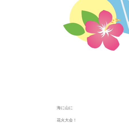
海に山に
花火大会！