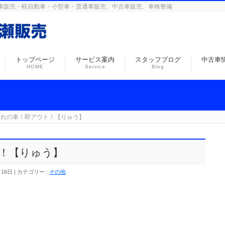
島の自動車販売・軽自動車・小型車・普通車販売、中古車販売、車検整備
トップページ
サービス案内
スタッフブログ
中古車
HOME
Service
Blog
切れの車！即アウト！【りゅう】
！【りゅう】
月16日
カテゴリー :
その他