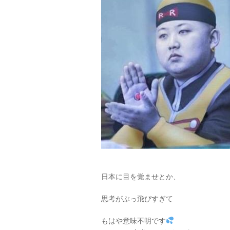
日本に目を覚ませとか、
思考がぶっ飛びすぎて
もはや意味不明です