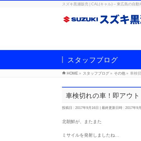
スズキ黒瀬販売 | CAL(キャル) – 東広
スタッフブログ
HOME
»
スタッフブログ
»
その他
»
車検
車検切れの車！即アウト
投稿日 : 2017年9月16日
最終更新日時 : 2017年9
北朝鮮が、またまた
ミサイルを発射しましたね…