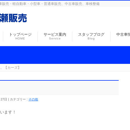
島の自動車販売・軽自動車・小型車・普通車販売、中古車販売、車検整備
トップページ
サービス案内
スタッフブログ
中古車
HOME
Service
Blog
車。【カーズ】
月27日
カテゴリー :
その他
思います！