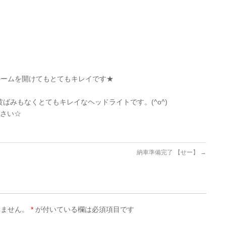
ルームを開けてもとてもキレイです★
黄ばみもなくとてもキレイなヘッドライトです。(^o^)
ださい☆
納車準備完了 【せー】
→
りません。
*
が付いている欄は必須項目です