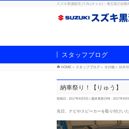
スズキ黒瀬販売 | CAL(キャル) – 東広
スタッフブログ
HOME
»
スタッフブログ
»
その他
»
納車
納車祭り！【りゅう】
投稿日 : 2017年8月5日
最終更新日時 : 2017年8月
先日、ナビやスピーカーを取り付けい