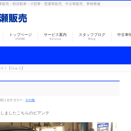
島の自動車販売・軽自動車・小型車・普通車販売、中古車販売、車検整備
トップページ
サービス案内
スタッフブログ
中古車
HOME
Service
Blog
祭り！【りゅう】
8日
カテゴリー :
その他
たしましたこちらのビアンテ