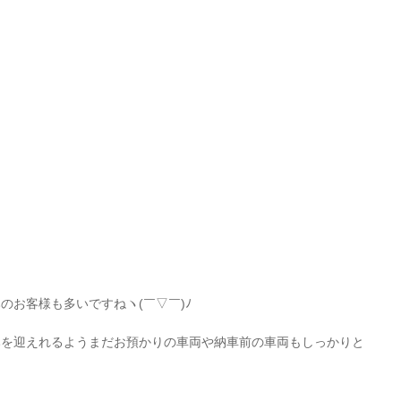
のお客様も多いですねヽ(￣▽￣)ﾉ
みを迎えれるようまだお預かりの車両や納車前の車両もしっかりと