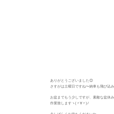
ありがとうございました😊
さすがは土曜日ですね〜納車も飛び込み
お盆までもう少しですが、素敵な盆休
作業致しますヽ(〃∀〃)ﾉ