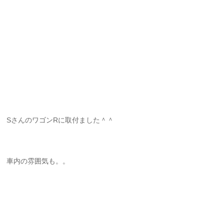
SさんのワゴンRに取付ました＾＾
車内の雰囲気も。。