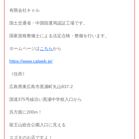
有限会社キャル
国土交通省・中国陸運局認証工場です。
国家資格整備士による法定点検・整備を行います。
ホームページは
こちら
から
https://www.calweb.jp/
《住所》
広島県東広島市黒瀬町丸山837-2
国道375号線沿い黒瀬中学校入口から
呉方面に200m！
龍王山総合公園入口に見える
スズキのお店ですよ！