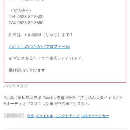
《電話番号》
TEL:0823-82-8500
FAX:0823-82-8590
担当は、山口隆司（りゅう）まで！
わたくしのつたないプロフィール
※ブログを見た！でご来店いただけると、
飛び跳ねて喜びます
ハッシュタグ
#広島 #東広島 #黒瀬 #車検 #整備 #板金 #持ち込み #タイヤ #ナビ
#オーディオ #スズキ #新車 #中古車 #カスタム
投稿タグ
台風
,
ジョイカル
,
リンクドライブ
,
コネクテッドカー