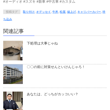
#オーディオ #スズキ #新車 #中古車 #カスタム
投稿タグ
取り付け
,
オデッセイ
,
牛丼
,
松屋
,
値上げ
,
キャリパーカバー
,
持
ち込み
関連記事
下処理は大事じゃね
〇〇の前に対策せんといけんじゃろ！
あなたは、どっちがカッコいい？