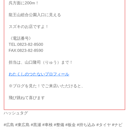
呉方面に200m！
龍王山総合公園入口に見える
スズキのお店ですよ！
《電話番号》
TEL:0823-82-8500
FAX:0823-82-8590
担当は、山口隆司（りゅう）まで！
わたくしのつたないプロフィール
※ブログを見た！でご来店いただけると、
飛び跳ねて喜びます
ハッシュタグ
#広島 #東広島 #黒瀬 #車検 #整備 #板金 #持ち込み #タイヤ #ナビ