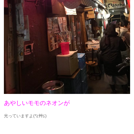
あやしいモモのネオンが
光っていますよ(*≧艸≦)