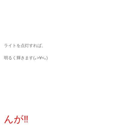
ライトを点灯すれば、
明るく輝きます(｡>∀<｡)
んが‼️