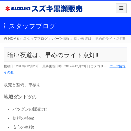
スタッフブログ
HOME
»
スタッフブログ
»
パーツ情報
»
暗い夜道は、早めのライト点灯‼️
暗い夜道は、早めのライト点灯‼️
投稿日 : 2017年12月23日
最終更新日時 : 2017年12月23日
カテゴリー :
パーツ情報
,
その他
販売と整備、車検を
地域ダントツ
の
バツグンの販売力❗️
信頼の整備❗️
安心の車検❗️