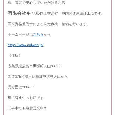
検、電装で安心していただけるお店
有限会社キャル
国土交通省・中国陸運局認証工場です。
国家資格整備士による法定点検・整備を行います。
ホームページは
こちら
から
https://www.calweb.jp/
《住所》
広島県東広島市黒瀬町丸山837-2
国道375号線沿い黒瀬中学校入口から
呉方面に200m！
建て替え中のお店です
工事中でも絶賛営業中❢