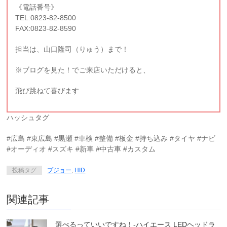
《電話番号》
TEL:0823-82-8500
FAX:0823-82-8590
担当は、山口隆司（りゅう）まで！
※ブログを見た！でご来店いただけると、
飛び跳ねて喜びます
ハッシュタグ
#広島 #東広島 #黒瀬 #車検 #整備 #板金 #持ち込み #タイヤ #ナビ
#オーディオ #スズキ #新車 #中古車 #カスタム
投稿タグ
プジョー
,
HID
関連記事
選べるっていいですね！-ハイエース LEDヘッドラ