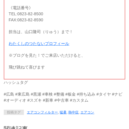
《電話番号》
TEL:0823-82-8500
FAX:0823-82-8590
担当は、山口隆司（りゅう）まで！
わたくしのつたないプロフィール
※ブログを見た！でご来店いただけると、
飛び跳ねて喜びます
ハッシュタグ
#広島 #東広島 #黒瀬 #車検 #整備 #板金 #持ち込み #タイヤ #ナビ
#オーディオ #スズキ #新車 #中古車 #カスタム
投稿タグ
エアコンフィルター
,
猛暑
,
熱中症
,
エアコン
関連記事