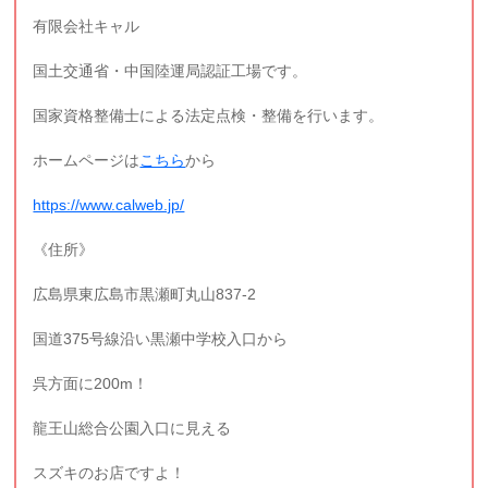
有限会社キャル
国土交通省・中国陸運局認証工場です。
国家資格整備士による法定点検・整備を行います。
ホームページは
こちら
から
https://www.calweb.jp/
《住所》
広島県東広島市黒瀬町丸山837-2
国道375号線沿い黒瀬中学校入口から
呉方面に200m！
龍王山総合公園入口に見える
スズキのお店ですよ！