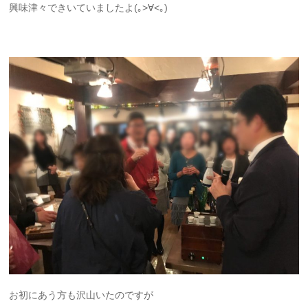
興味津々できいていましたよ(｡>∀<｡)
お初にあう方も沢山いたのですが