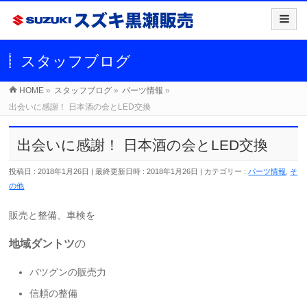
スタッフブログ
HOME
»
スタッフブログ
»
パーツ情報
»
出会いに感謝！ 日本酒の会とLED交換
出会いに感謝！ 日本酒の会とLED交換
投稿日 : 2018年1月26日
最終更新日時 : 2018年1月26日
カテゴリー :
パーツ情報
,
そ
の他
販売と整備、車検を
地域ダントツ
の
バツグンの販売力
信頼の整備