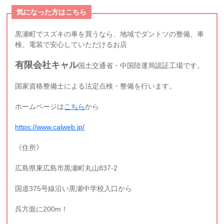
気になった方はこちら
黒瀬町でスズキの車を買うなら、地域でダントツの整備、車
検、電装で安心していただけるお店
有限会社キャル
国土交通省・中国陸運局認証工場です。
国家資格整備士による法定点検・整備を行います。
ホームページは
こちら
から
https://www.calweb.jp/
《住所》
広島県東広島市黒瀬町丸山837-2
国道375号線沿い黒瀬中学校入口から
呉方面に200m！