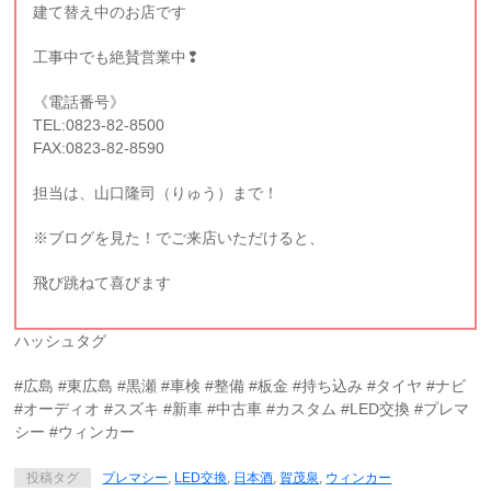
建て替え中のお店です
工事中でも絶賛営業中❢
《電話番号》
TEL:0823-82-8500
FAX:0823-82-8590
担当は、山口隆司（りゅう）まで！
※ブログを見た！でご来店いただけると、
飛び跳ねて喜びます
ハッシュタグ
#広島 #東広島 #黒瀬 #車検 #整備 #板金 #持ち込み #タイヤ #ナビ
#オーディオ #スズキ #新車 #中古車 #カスタム #LED交換 #プレマ
シー #ウィンカー
投稿タグ
プレマシー
,
LED交換
,
日本酒
,
賀茂泉
,
ウィンカー