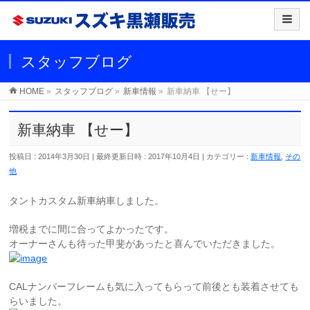
スタッフブログ
HOME
»
スタッフブログ
»
新車情報
»
新車納車 【せー】
新車納車 【せー】
投稿日 : 2014年3月30日
最終更新日時 : 2017年10月4日
カテゴリー :
新車情報
,
その
他
タントカスタム新車納車しました。
増税までに間に合ってよかったです。
オーナーさんも待った甲斐があったと喜んでいただきました。
CALナンバーフレームも気に入ってもらって前後とも装着させても
らいました。