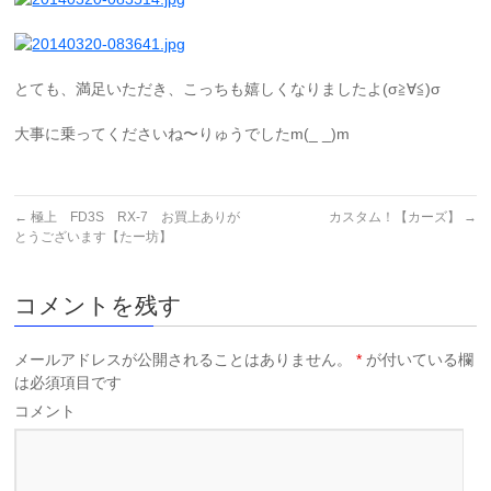
とても、満足いただき、こっちも嬉しくなりましたよ(σ≧∀≦)σ
大事に乗ってくださいね〜りゅうでしたm(_ _)m
←
極上 FD3S RX-7 お買上ありが
カスタム！【カーズ】
→
とうございます【たー坊】
コメントを残す
メールアドレスが公開されることはありません。
*
が付いている欄
は必須項目です
コメント