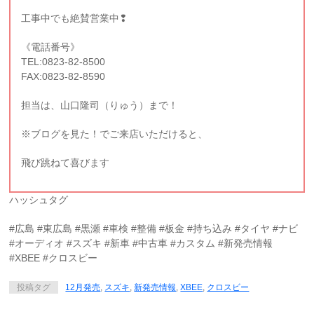
工事中でも絶賛営業中❢
《電話番号》
TEL:0823-82-8500
FAX:0823-82-8590
担当は、山口隆司（りゅう）まで！
※ブログを見た！でご来店いただけると、
飛び跳ねて喜びます
ハッシュタグ
#広島 #東広島 #黒瀬 #車検 #整備 #板金 #持ち込み #タイヤ #ナビ
#オーディオ #スズキ #新車 #中古車 #カスタム #新発売情報
#XBEE #クロスビー
投稿タグ
12月発売
,
スズキ
,
新発売情報
,
XBEE
,
クロスビー