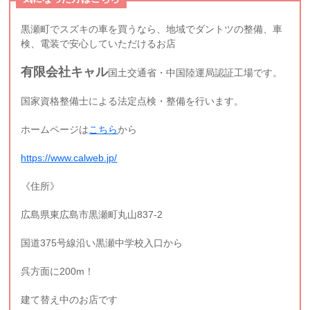
黒瀬町でスズキの車を買うなら、地域でダントツの整備、車
検、電装で安心していただけるお店
有限会社キャル
国土交通省・中国陸運局認証工場です。
国家資格整備士による法定点検・整備を行います。
ホームページは
こちら
から
https://www.calweb.jp/
《住所》
広島県東広島市黒瀬町丸山837-2
国道375号線沿い黒瀬中学校入口から
呉方面に200m！
建て替え中のお店です