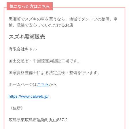
気になった方はこちら
黒瀬町でスズキの車を買うなら、地域でダントツの整備、車
検、電装で安心していただけるお店
スズキ黒瀬販売
有限会社キャル
国土交通省・中国陸運局認証工場です。
国家資格整備士による法定点検・整備を行います。
ホームページは
こちら
から
https://www.calweb.jp/
《住所》
広島県東広島市黒瀬町丸山837-2