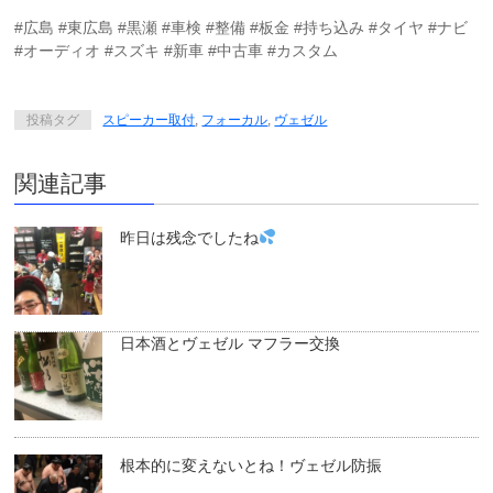
#広島 #東広島 #黒瀬 #車検 #整備 #板金 #持ち込み #タイヤ #ナビ
#オーディオ #スズキ #新車 #中古車 #カスタム
投稿タグ
スピーカー取付
,
フォーカル
,
ヴェゼル
関連記事
昨日は残念でしたね
日本酒とヴェゼル マフラー交換
根本的に変えないとね！ヴェゼル防振