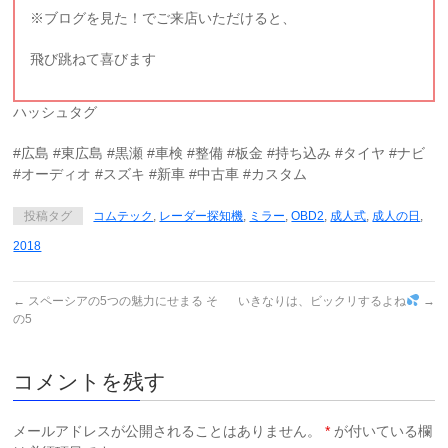
※ブログを見た！でご来店いただけると、
飛び跳ねて喜びます
ハッシュタグ
#広島 #東広島 #黒瀬 #車検 #整備 #板金 #持ち込み #タイヤ #ナビ
#オーディオ #スズキ #新車 #中古車 #カスタム
投稿タグ
コムテック
,
レーダー探知機
,
ミラー
,
OBD2
,
成人式
,
成人の日
,
2018
←
スペーシアの5つの魅力にせまる そ
いきなりは、ビックリするよね
→
の5
コメントを残す
メールアドレスが公開されることはありません。
*
が付いている欄