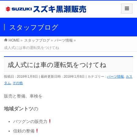
スタッフブログ
HOME
»
スタッフブログ
»
パーツ情報
»
成人式には車の運転気をつけてね
成人式には車の運転気をつけてね
投稿日 : 2018年1月8日
最終更新日時 : 2018年1月8日
カテゴリー :
パーツ情報
,
カス
タム
,
その他
販売と整備、車検を
地域ダントツ
の
バツグンの販売力
信頼の整備