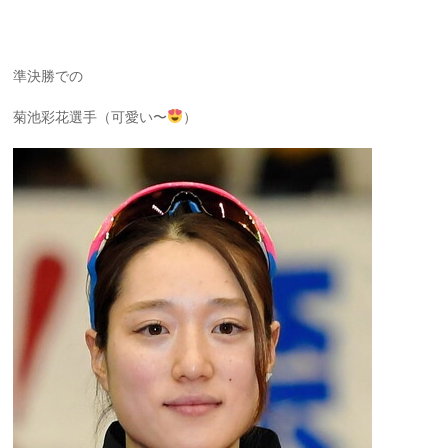
準決勝での
菊池彩花選手（可愛い〜
）