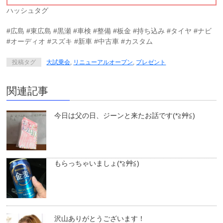
ハッシュタグ
#広島 #東広島 #黒瀬 #車検 #整備 #板金 #持ち込み #タイヤ #ナビ
#オーディオ #スズキ #新車 #中古車 #カスタム
投稿タグ
大試乗会
,
リニューアルオープン
,
プレゼント
関連記事
今日は父の日、ジーンと来たお話です(*≧艸≦)
もらっちゃいましょ(*≧艸≦)
沢山ありがとうございます！