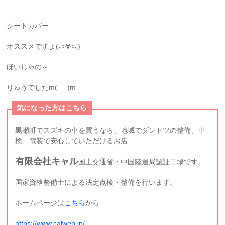
シートカバー
オススメですよ(｡>∀<｡)
ほいじゃの～
りゅうでしたm(_ _)m
気になった方はこちら
黒瀬町でスズキの車を買うなら、地域でダントツの整備、車
検、電装で安心していただけるお店
有限会社キャル
国土交通省・中国陸運局認証工場です。
国家資格整備士による法定点検・整備を行います。
ホームページは
こちら
から
https://www.calweb.jp/