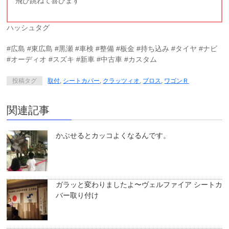
飛び跳ねて喜びます
ハッシュタグ
#広島 #東広島 #黒瀬 #車検 #整備 #板金 #持ち込み #タイヤ #ナビ
#オーディオ #スズキ #新車 #中古車 #カスタム
投稿タグ
取付
,
シートカバー
,
クラッツィオ
,
ブロス
,
ワゴンＲ
関連記事
かぶせるとカッコよくなるんです。
ガラッと変わりましたよ〜ヴェルファイア シートカ
バー取り付け