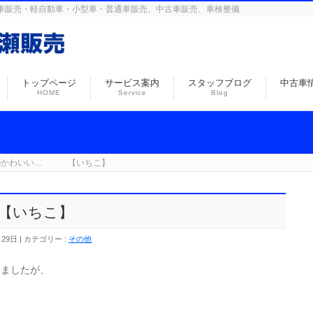
島の自動車販売・軽自動車・小型車・普通車販売、中古車販売、車検整備
トップページ
サービス案内
スタッフブログ
中古車
HOME
Service
Blog
がかわいい… 【いちこ】
【いちこ】
月29日
カテゴリー :
その他
ましたが、