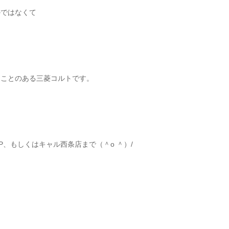
かではなくて
たことのある三菱コルトです。
、もしくはキャル西条店まで（＾o ＾）/