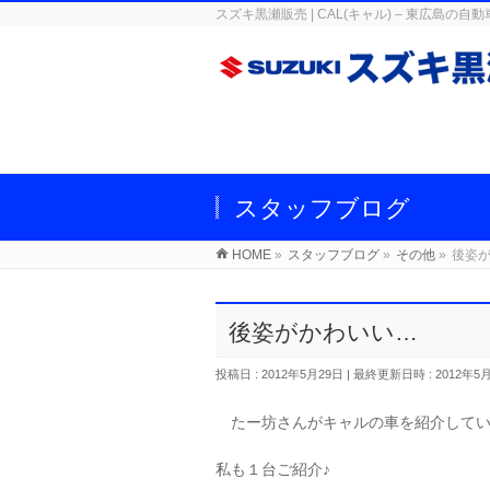
スズキ黒瀬販売 | CAL(キャル) – 東広
スタッフブログ
HOME
»
スタッフブログ
»
その他
»
後姿
後姿がかわいい… 
投稿日 : 2012年5月29日
最終更新日時 : 2012年5
たー坊さんがキャルの車を紹介してい
私も１台ご紹介♪