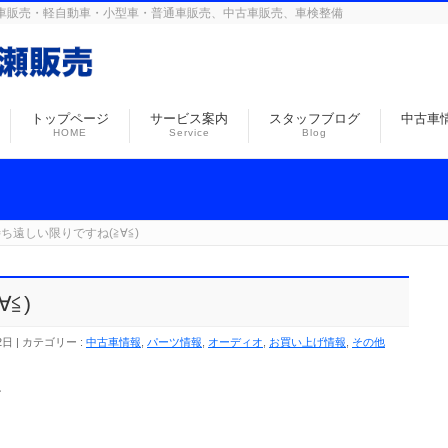
島の自動車販売・軽自動車・小型車・普通車販売、中古車販売、車検整備
トップページ
サービス案内
スタッフブログ
中古車
HOME
Service
Blog
ち遠しい限りですね(≧∀≦)
≦)
2日
カテゴリー :
中古車情報
,
パーツ情報
,
オーディオ
,
お買い上げ情報
,
その他
ね