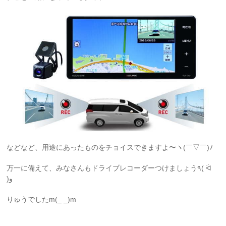
などなど、用途にあったものをチョイスできますよ〜ヽ(￣▽￣)ﾉ
万一に備えて、みなさんもドライブレコーダーつけましょう٩( ᐛ
)و
りゅうでしたm(_ _)m