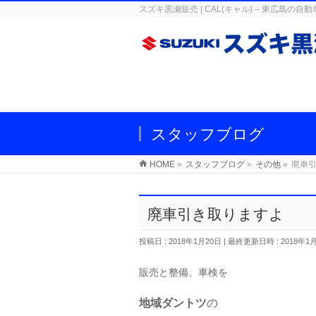
スズキ黒瀬販売 | CAL(キャル) – 東広
スタッフブログ
HOME
»
スタッフブログ
»
その他
»
廃車
廃車引き取りますよ
投稿日 : 2018年1月20日
最終更新日時 : 2018年1
販売と整備、車検を
地域ダントツ
の