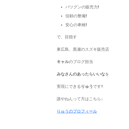
バツグンの販売力❗️
信頼の整備❗️
安心の車検❗️
で、目指す
東広島、黒瀬のスズキ販売店
キャル
のブログ担当
みなさんのあったらいいな
を
実現にできる
りゅう
です‼️
誰やねんって方はこちら↓
りゅうのプロフィール