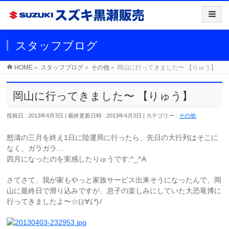
スタッフブログ
HOME
»
スタッフブログ
»
その他
»
岡山に行ってきました〜 【りゅう】
岡山に行ってきました〜 【りゅう】
投稿日 : 2013年4月3日
最終更新日時 : 2013年4月3日
カテゴリー :
その他
怒濤の三月を終え1日に陸運局に行ったら、先日の大行列はそこに
なく、ガラガラ…
四月になったのを実感したりゅうです;^_^A
さてさて、我が家もやっと家族サービス出来そうになったんで、岡
山に最終日で滑り込みですが、息子の楽しみにしていた大恐竜博に
行ってきましたよ〜☆(≧∀≦*)ﾉ