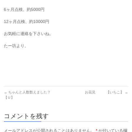
6ヶ月点検、約5000円
12ヶ月点検、約10000円
お気軽に連絡を下さいね。
たー坊より。
←
ちゃんと人数数えました？
お花見 【いちこ】
→
【Ｕ】
コメントを残す
メールアドレスが公開されることはありません。
*
が付いている欄