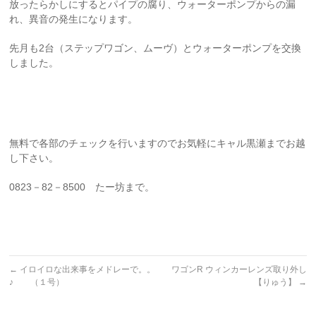
放ったらかしにするとパイプの腐り、ウォーターポンプからの漏
れ、異音の発生になります。
先月も2台（ステップワゴン、ムーヴ）とウォーターポンプを交換
しました。
無料で各部のチェックを行いますのでお気軽にキャル黒瀬までお越
し下さい。
0823－82－8500 たー坊まで。
←
イロイロな出来事をメドレーで。。
ワゴンR ウィンカーレンズ取り外し
♪ （１号）
【りゅう】
→