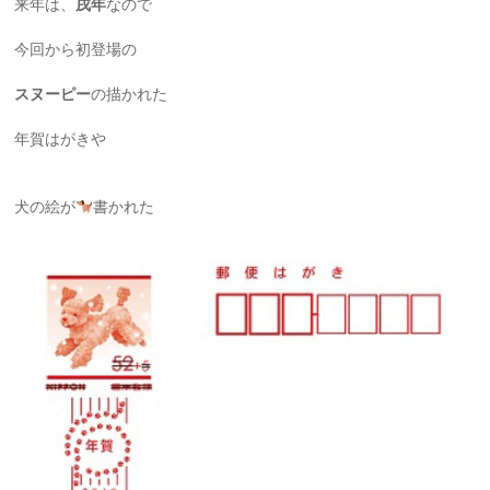
来年は、
戌年
なので
今回から初登場の
スヌーピー
の描かれた
年賀はがきや
犬の絵が
書かれた