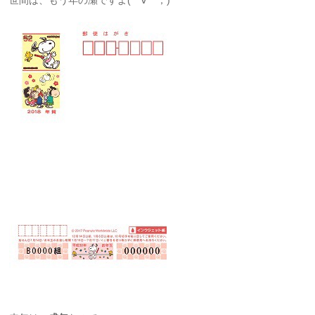
世間は、もう年の瀬ですよ(￣∀￣；)