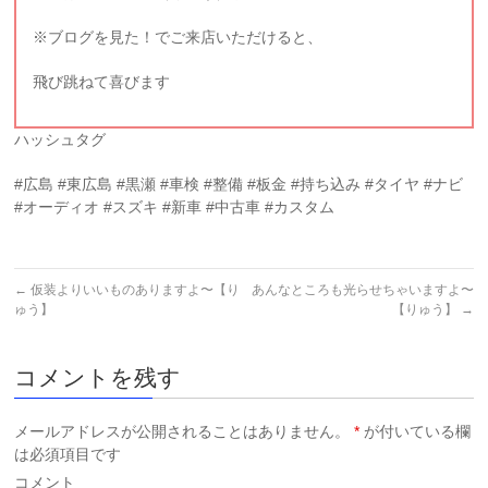
※ブログを見た！でご来店いただけると、
飛び跳ねて喜びます
ハッシュタグ
#広島 #東広島 #黒瀬 #車検 #整備 #板金 #持ち込み #タイヤ #ナビ
#オーディオ #スズキ #新車 #中古車 #カスタム
←
仮装よりいいものありますよ〜【り
あんなところも光らせちゃいますよ〜
ゅう】
【りゅう】
→
コメントを残す
メールアドレスが公開されることはありません。
*
が付いている欄
は必須項目です
コメント