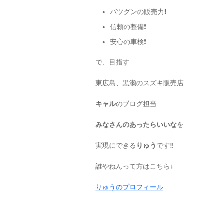
バツグンの販売力❗️
信頼の整備❗️
安心の車検❗️
で、目指す
東広島、黒瀬のスズキ販売店
キャル
のブログ担当
みなさんのあったらいいな
を
実現にできる
りゅう
です‼️
誰やねんって方はこちら↓
りゅうのプロフィール