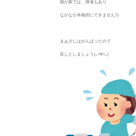
我が家では、帰省もあり
なかなか本格的にできません💦
まぁ少しはがんばったので
良しとしましょう(｡>∀<｡)