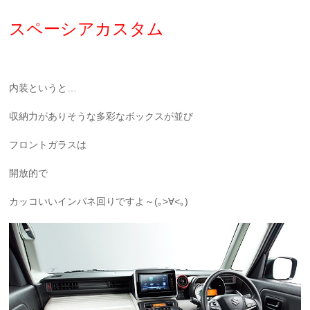
スペーシアカスタム
内装というと…
収納力がありそうな多彩なボックスが並び
フロントガラスは
開放的で
カッコいいインパネ回りですよ～(｡>∀<｡)