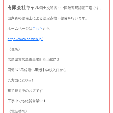
有限会社キャル
国土交通省・中国陸運局認証工場です。
国家資格整備士による法定点検・整備を行います。
ホームページは
こちら
から
https://www.calweb.jp/
《住所》
広島県東広島市黒瀬町丸山837-2
国道375号線沿い黒瀬中学校入口から
呉方面に200m！
建て替え中のお店です
工事中でも絶賛営業中❢
《電話番号》