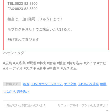
TEL:0823-82-8500
FAX:0823-82-8590
担当は、山口隆司（りゅう）まで！
※ブログを見た！でご来店いただけると、
飛び跳ねて喜びます
ハッシュタグ
#広島 #東広島 #黒瀬 #車検 #整備 #板金 #持ち込み #タイヤ #ナビ
#オーディオ #スズキ #新車 #中古車 #カスタム
投稿タグ
cx-5
,
BOSEサウンドシステム
,
ナビ交換
,
ふれあい交流会
,
郷田
,
つながり
,
調子悪い
←
急がないと間に合わないよ！
リニューアルオープンいたしますよ！
→