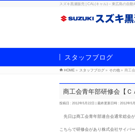
スズキ黒瀬販売 | CAL(キャル) – 東広
スタッフブログ
HOME
»
スタッフブログ
»
その他
»
商工
商工会青年部研修会【Ｃ
投稿日 : 2012年5月22日
最終更新日時 : 2012年5
先日は商工会青年部連合会通常総会が
こちらで研修会があり株式会社サイバ