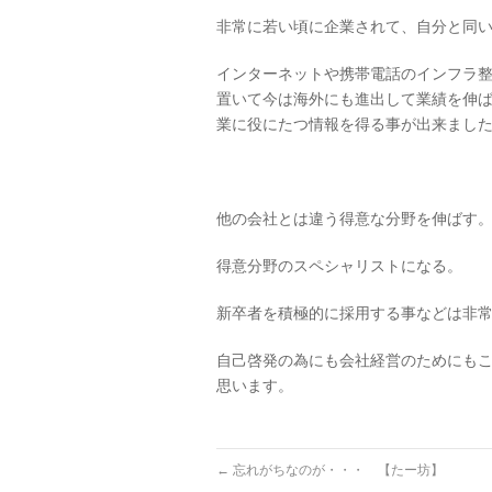
非常に若い頃に企業されて、自分と同
インターネットや携帯電話のインフラ整
置いて今は海外にも進出して業績を伸
業に役にたつ情報を得る事が出来まし
他の会社とは違う得意な分野を伸ばす
得意分野のスペシャリストになる。
新卒者を積極的に採用する事などは非
自己啓発の為にも会社経営のためにも
思います。
←
忘れがちなのが・・・ 【たー坊】