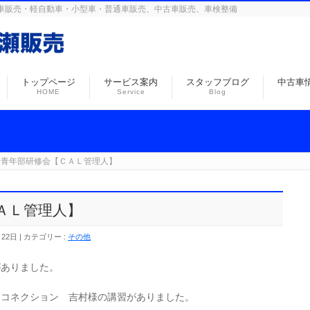
島の自動車販売・軽自動車・小型車・普通車販売、中古車販売、車検整備
トップページ
サービス案内
スタッフブログ
中古車
HOME
Service
Blog
会青年部研修会【ＣＡＬ管理人】
ＡＬ管理人】
月22日
カテゴリー :
その他
ありました。
ーコネクション 吉村様の講習がありました。