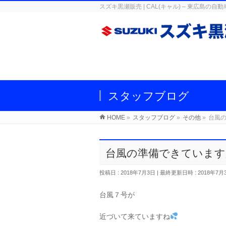
スズキ黒瀬販売 | CAL(キャル) – 東広
スタッフブログ
HOME
»
スタッフブログ
»
その他
»
台風
台風の準備できています
投稿日 : 2018年7月3日
最終更新日時 : 2018年7月
台風７号が
近づいて来ていますね