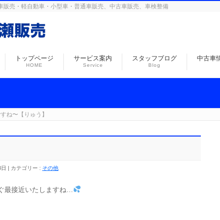
島の自動車販売・軽自動車・小型車・普通車販売、中古車販売、車検整備
トップページ
サービス案内
スタッフブログ
中古車
HOME
Service
Blog
ですね〜【りゅう】
8日
カテゴリー :
その他
ぐ最接近いたしますね…