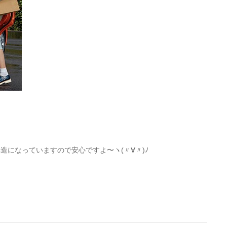
造になっていますので安心ですよ〜ヽ(〃∀〃)ﾉ