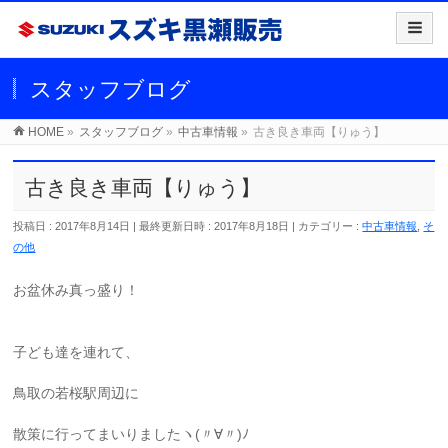
スタッフブログ
HOME
»
スタッフブログ
»
中古車情報
»
古き良き車両【りゅう】
古き良き車両【りゅう】
投稿日 : 2017年8月14日
最終更新日時 : 2017年8月18日
カテゴリー :
中古車情報
,
そ
の他
お盆休み真っ盛り！
子ども達を連れて、
鳥取の若桜駅周辺に
散策に行ってまいりましたヽ(〃∀〃)ﾉ