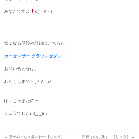
あなたですよ
d(ゝ∀・)
気になる値段や詳細はこちら↓↓↓
カーセンサー クラウンセダン
お問い合わせは、
わたくしまでヽ(〃∀〃)ﾉ
ほいじゃまたの〜
りゅうでしたm(_ _)m
←
腰がめっちゃ痛いわ〜【りゅう】
日焼けのお肌は…【りゅう】
→