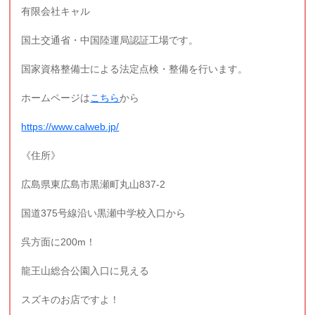
有限会社キャル
国土交通省・中国陸運局認証工場です。
国家資格整備士による法定点検・整備を行います。
ホームページは
こちら
から
https://www.calweb.jp/
《住所》
広島県東広島市黒瀬町丸山837-2
国道375号線沿い黒瀬中学校入口から
呉方面に200m！
龍王山総合公園入口に見える
スズキのお店ですよ！