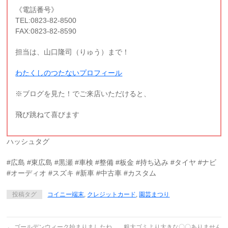
《電話番号》
TEL:0823-82-8500
FAX:0823-82-8590
担当は、山口隆司（りゅう）まで！
わたくしのつたないプロフィール
※ブログを見た！でご来店いただけると、
飛び跳ねて喜びます
ハッシュタグ
#広島 #東広島 #黒瀬 #車検 #整備 #板金 #持ち込み #タイヤ #ナビ
#オーディオ #スズキ #新車 #中古車 #カスタム
投稿タグ
コイニー端末
,
クレジットカード
,
園芸まつり
←
ゴールデンウィーク始まりましたね
粗大ゴミより大きな〇〇ありません