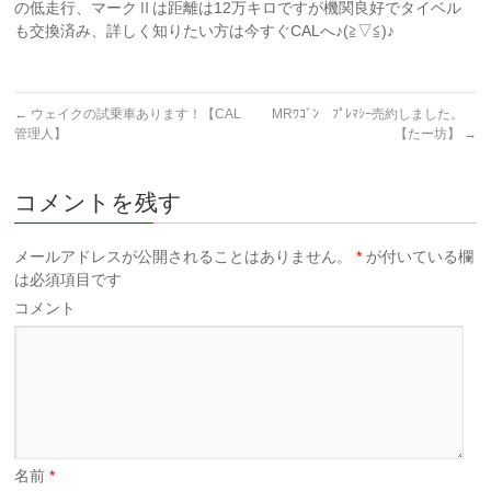
の低走行、マークⅡは距離は12万キロですが機関良好でタイベル
も交換済み、詳しく知りたい方は今すぐCALへ♪(≧▽≦)♪
←
ウェイクの試乗車あります！【CAL
MRﾜｺﾞﾝ ﾌﾟﾚﾏｼｰ売約しました。
管理人】
【たー坊】
→
コメントを残す
メールアドレスが公開されることはありません。
*
が付いている欄
は必須項目です
コメント
名前
*