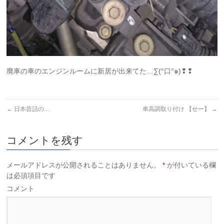
廃車の車のエンジンルームに新居が出来てた…∑(°口°๑)❢❢
←
日本昔話の…
車高調取り付け 【せー】
→
コメントを残す
メールアドレスが公開されることはありません。
*
が付いている欄
は必須項目です
コメント