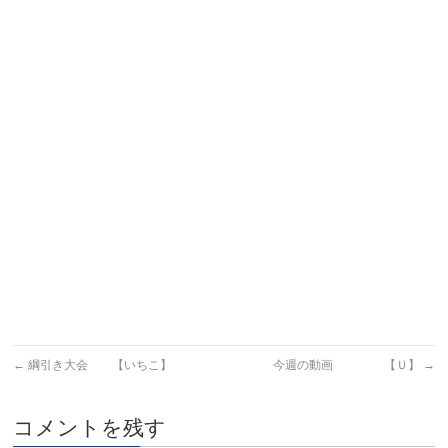
←
綱引き大会 【いちこ】
今週の動画 【Ｕ】
→
コメントを残す